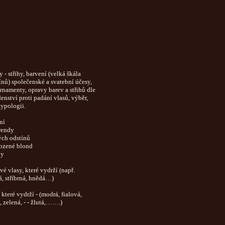
 - střihy, barvení (velká škála
nů) společenské a svatební účesy,
rnamenty, opravy barev a střihů dle
enství proti padání vlasů, výběr,
ypologii.
ní
rendy
ých odstínů
rozené blond
vy
vé vlasy, které vydrží (např.
á, stříbrná, hnědá…)
které vydrží - (modrá, fialová,
, zelená, - - žlutá,…….)