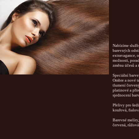
Nabízíme služby
barevných odstí
extravagance, o
možnosti, porad
změnu účesů a t
Speciální barve
Ombre a nové t
tlumení červen
platinové a při
sjednocení bar
Přelivy pro šedi
kouřová, fialov
Barevné melíry, 
červená, růžová